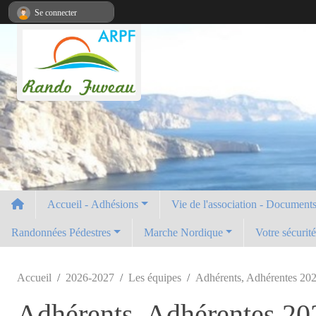
Panneau de gestion des cookies
Se connecter
Accueil - Adhésions
Vie de l'association - Documents 
Randonnées Pédestres
Marche Nordique
Votre sécurit
Accueil
2026-2027
Les équipes
Adhérents, Adhérentes 20
Adhérents, Adhérentes 2