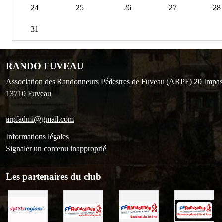
24
25
26
27
28
31
RANDO FUVEAU
Association des Randonneurs Pédestres de Fuveau (ARPF) 20 Impas
13710
Fuveau
arpfadmi@gmail.com
Informations légales
Signaler un contenu inapproprié
Les partenaires du club