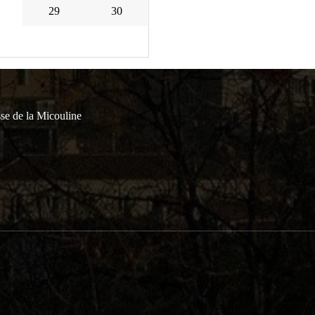
29
30
se de la Micouline