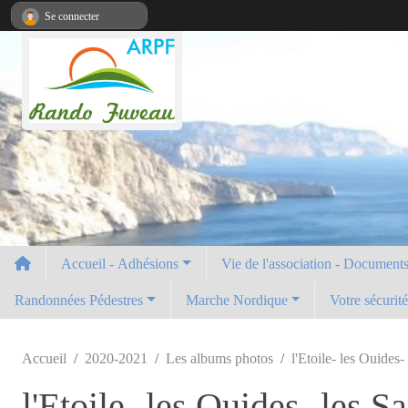
Panneau de gestion des cookies
Se connecter
Accueil - Adhésions
Vie de l'association - Documents 
Randonnées Pédestres
Marche Nordique
Votre sécurit
Accueil
2020-2021
Les albums photos
l'Etoile- les Ouides-
l'Etoile- les Ouides- les S