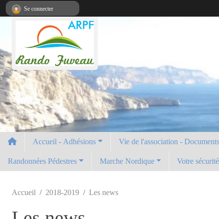
Panneau de gestion des cookies
Se connecter
Accueil - Adhésions
Vie de l'association - Documents 
Randonnées Pédestres
Marche Nordique
Votre sécurit
Accueil
2018-2019
Les news
Les news