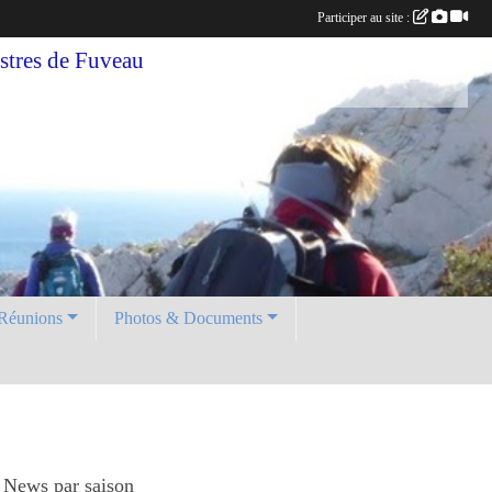
Participer au site :
tres de Fuveau
Réunions
Photos & Documents
News par saison