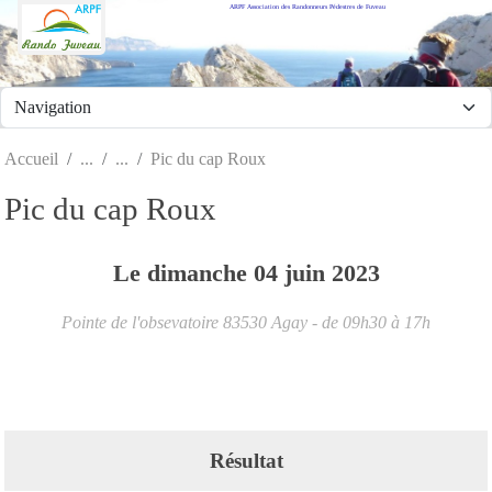
ARPF Association des Randonneurs Pédestres de Fuveau
Panneau de gestion des cookies
Accueil
Pic du cap Roux
Pic du cap Roux
Le
dimanche
04
juin
2023
Pointe de l'obsevatoire
83530
Agay
- de 09h30 à 17h
Résultat