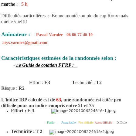
marche
:
5 h
Difficultés particulières : Bonne montée au pic du cap Roux mais
quelle vue!!!!
Animateur :
Pascal Varnier 06 06 77 46 10
atys.varnier@gmail.com
Caractéristiques estimées de la randonnée selon :
-
e Guide de cotation FFRP :
L
E
ffort :
E3
T
echnicité
:
T2
R
isque :
R2
L'indice IBP calculé est de
63
, une randonnée est côtée peu
difficile pour un indice compris entre 51 et 75
Effort : E
3
Facile
Assez facile
Peu difficile
Assez difficile
Difficile
Technicité :
T
2