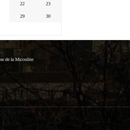
22
23
29
30
se de la Micouline