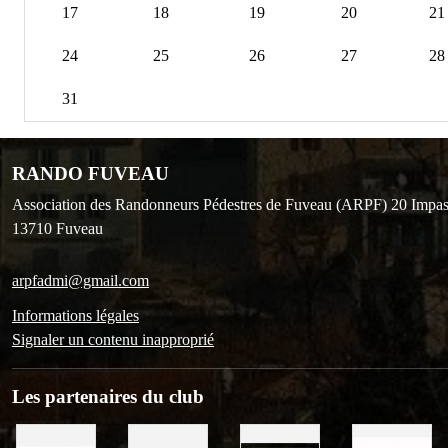
17
18
19
20
21
24
25
26
27
28
31
RANDO FUVEAU
Association des Randonneurs Pédestres de Fuveau (ARPF) 20 Impas
13710
Fuveau
arpfadmi@gmail.com
Informations légales
Signaler un contenu inapproprié
Les partenaires du club