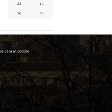
22
23
29
30
se de la Micouline