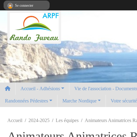
Panneau de gestion des cookies
Se connecter
Accueil - Adhésions
Vie de l'association - Documents 
Randonnées Pédestres
Marche Nordique
Votre sécurit
Accueil
2024-2025
Les équipes
Animateurs Animatrices R
Animateurs Animatrices 