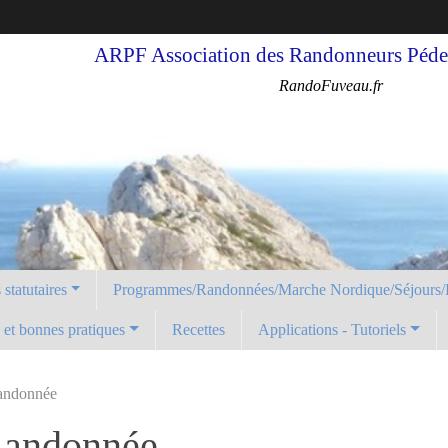
ARPF Association des Randonneurs Pédes
RandoFuveau.fr
statutaires
Programmes/Randonnées/Marche Nordique/Séjours/
é et bonnes pratiques
Recettes
Applications - Tutoriels
andonnée
Randonnée