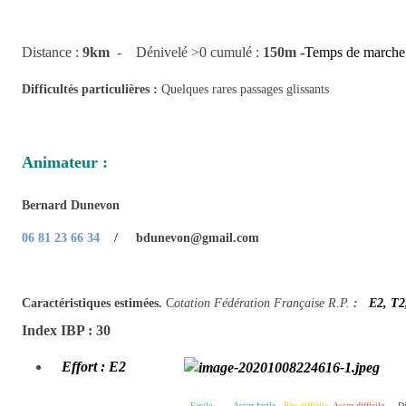
Distance :
9km
- Dénivelé >0 cumulé :
150m
-Temps de marche
Difficultés particulières :
Quelques rares passages glissants
Animateur :
Bernard Dunevon
06 81 23 66 34
/ bdunevon@gmail.com
Caractéristiques estimées.
C
otation Fédération Française R.P.
:
E2, T2
Index IBP : 30
Effort : E2
Facile
Assez facile
Peu difficile
Assez difficile
Diff