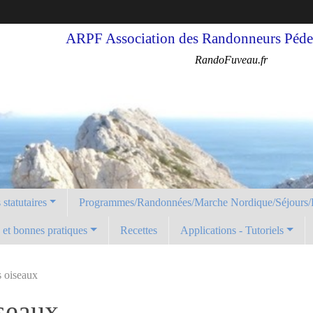
ARPF Association des Randonneurs Pédes
RandoFuveau.fr
statutaires
Programmes/Randonnées/Marche Nordique/Séjours/
é et bonnes pratiques
Recettes
Applications - Tutoriels
s oiseaux
iseaux