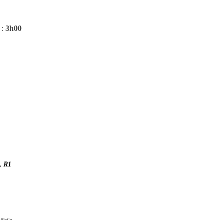
:
3h00
, R1
icile