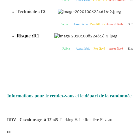
Technicité :
T2
Facile
Assez facile
Peu difficile
Assez difficile
Diffic
Risque :
R1
Faible
Assez faible
Peu élevé
Assez élevé
Elev
Informations pour le rendez-vous et le départ de la randonnée 
RDV Covoiturage à 12h45
Parking Halte Routière Fuveau
ou