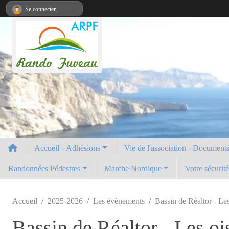
Panneau de gestion des cookies
Se connecter
Accueil - Adhésions
Vie de l'association - Documents 
Randonnées Pédestres
Marche Nordique
Votre sécurit
Accueil
2025-2026
Les évènements
Bassin de Réaltor - Le
Bassin de Réaltor - Les o