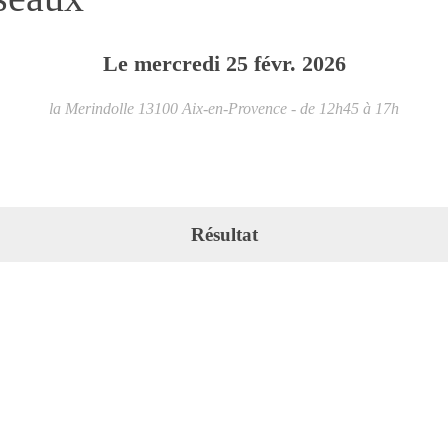
Le
mercredi
25
févr.
2026
la Merindolle
13100
Aix-en-Provence
- de 12h45 à 17h
Résultat