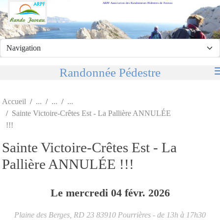
ARPF Association des Randonneurs Pédestres de Fuveau
Panneau de gestion des cookies
Randonnée Pédestre
Accueil
Sainte Victoire-Crêtes Est - La Pallière ANNULÉE
!!!
Sainte Victoire-Crêtes Est - La
Pallière ANNULÉE !!!
Le
mercredi
04
févr.
2026
Plaine des Berges, RD 23
83910
Pourrières
- de 13h à 17h30