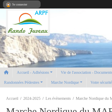
Panneau de gestion des cookies
Se connecter
Accueil - Adhésions
Vie de l'association - Documents 
Randonnées Pédestres
Marche Nordique
Votre sécurit
Accueil
2024-2025
Les évènements
Marche Nordique du M
Marche Nordique du MARD