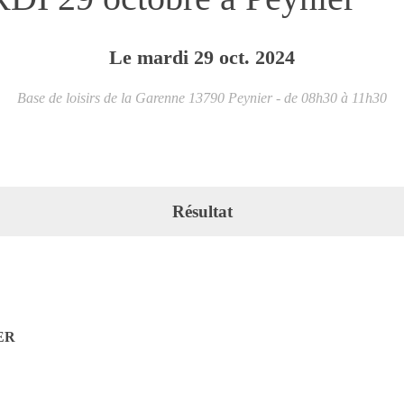
Le
mardi
29
oct.
2024
Base de loisirs de la Garenne
13790
Peynier
- de 08h30 à 11h30
Résultat
ER