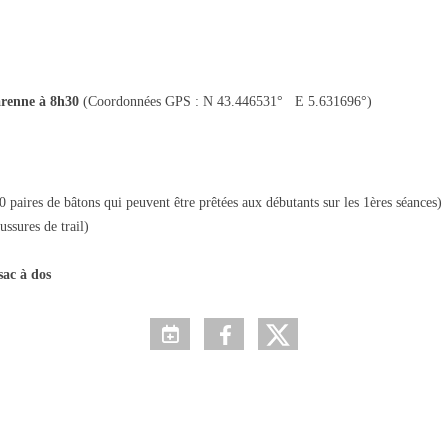
Garenne à 8h30
(Coordonnées GPS : N 43.446531° E 5.631696°)
10 paires de bâtons qui peuvent être prêtées aux débutants sur les 1ères séances)
ssures de trail)
sac à dos