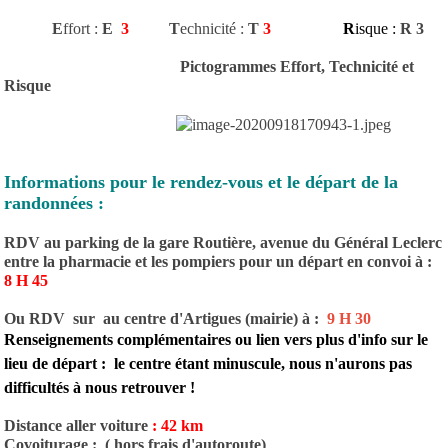
E
ffort :
E
3
T
echnicité
:
T
3
R
isque :
R 3
Pictogrammes Effort, Technicité et
Risque
Informations pour le rendez-vous et le départ de la
randonnées :
RDV au parking de la gare Routière, avenue du Général Leclerc
entre la pharmacie et les pompiers pour un départ en convoi à :
8 H 45
Ou RDV sur au centre d'Artigues (mairie) à :
9 H 30
Renseignements complémentaires ou lien vers plus d'info sur le
lieu de départ : le centre étant minuscule, nous n'aurons pas
difficultés à nous retrouver !
Distance aller voiture
: 42 km
Covoiturage :
( hors frais d'autoroute)