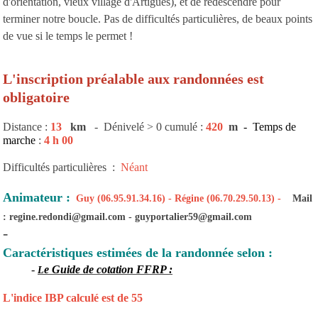
d'orientation, vieux village d'Artigues), et de redescendre pour
terminer notre boucle. Pas de difficultés particulières, de beaux points
de vue si le temps le permet !
L'inscription préalable aux randonnées est
obligatoire
Distance :
13
km
- Dénivelé > 0 cumulé :
420
m
- Temps de
marche
:
4 h 00
Difficultés particulières :
Néant
Animateur :
Guy (06.95.91.34.16) - Régine (06.70.29.50.13) -
Mail
: regine.redondi@gmail.com - guyportalier59@gmail.com
-
Caractéristiques estimées de la randonnée selon :
-
e Guide de cotation FFRP :
L
L'indice IBP calculé est de 55