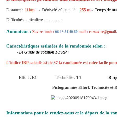
Distance :
11km
- Dénivelé >0 cumulé :
255 m
- Temps de ma
Difficultés particulières : aucune
Animateur :
Xavier mob :
06 13 54 40 80
mail : corxavier@g
Caractéristiques estimées de la randonnée selon :
-
e Guide de cotation FFRP :
L
L'indice IBP calculé est de 37 la randonnée est cotée facile pou
E
ffort :
E1
T
echnicité
:
T1
R
isq
Pictogrammes Effort, Technicité et 
Informations pour le rendez-vous et le départ de la ra