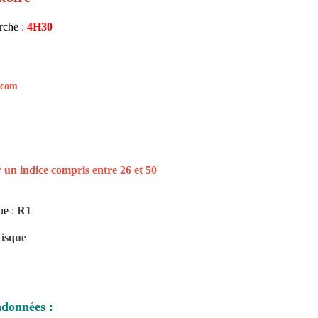
rche
:
4H30
mail.com
r un indice compris entre 26 et 50
ue :
R1
Risque
ndonnées :