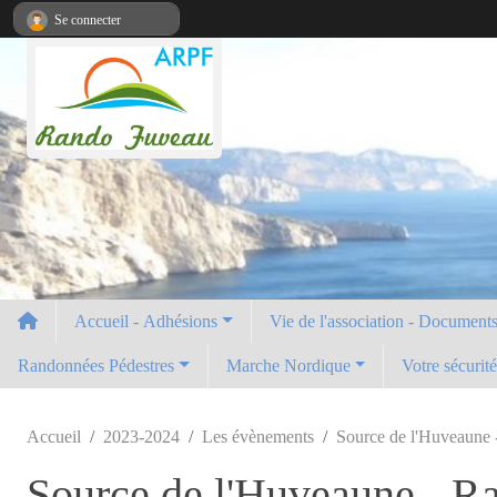
Panneau de gestion des cookies
Se connecter
Accueil - Adhésions
Vie de l'association - Documents 
Randonnées Pédestres
Marche Nordique
Votre sécurit
Accueil
2023-2024
Les évènements
Source de l'Huveaune 
Source de l'Huveaune - Ra