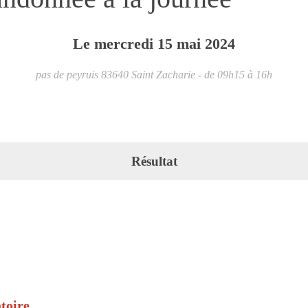
Le
mercredi
15
mai
2024
pas de peyruis
83640
Saint Zacharie
- de 09h15 à 16h
Résultat
toire