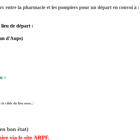
c entre la pharmacie et les pompiers pour un départ en convoi à :
 lieu de départ :
lan d'Aups)
n :
 la cible du lien sous...'
en bon état)
ire via le site ARPF.