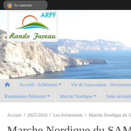
Panneau de gestion des cookies
Se connecter
Accueil - Adhésions
Vie de l'association - Documents 
Randonnées Pédestres
Marche Nordique
Votre sécurit
Accueil
2023-2024
Les évènements
Marche Nordique du
Marche Nordique du SA