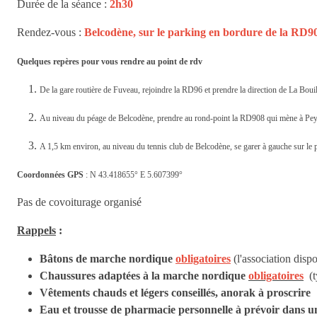
Durée de la séance :
2h30
Rendez-vous :
Belcodène, sur le parking en bordure de la RD90
Quelques repères pour vous rendre au point de rdv
De la gare routière de Fuveau, rejoindre la RD96 et prendre la direction de La Boui
Au niveau du péage de Belcodène, prendre au rond-point la RD908 qui mène à Pey
A 1,5 km environ, au niveau du tennis club de Belcodène, se garer à gauche sur le p
Coordonnées GPS
: N 43.418655° E 5.607399°
Pas de covoiturage organisé
Rappels
:
Bâtons de marche nordique
obligatoires
(l'association disp
Chaussures adaptées à la marche nordique
obligatoires
(ty
Vêtements chauds et légers conseillés, anorak à proscrire
Eau et trousse de pharmacie personnelle à prévoir dans un