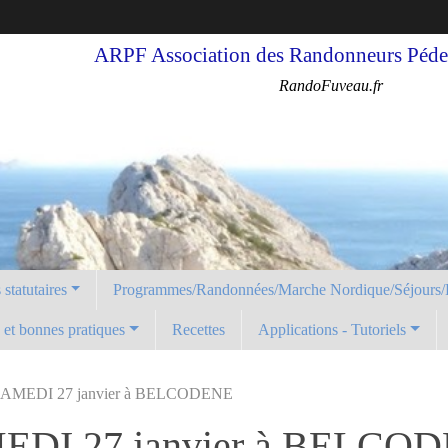
ARPF Association des Randonneurs Pédes
RandoFuveau.fr
statutaires
Programmes/Randonnées/Marche Nordique/Séjours/
é et bonnes pratiques
Recettes
Applications - Tutoriels
 SAMEDI 27 janvier à BELCODENE
MEDI 27 janvier à BELCO