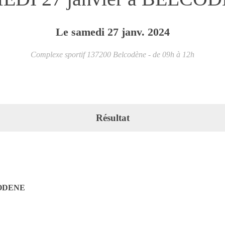
Le
samedi
27
janv.
2024
Complexe sportif
137200
Belcodène
- de 09h à 12h
Résultat
ODENE