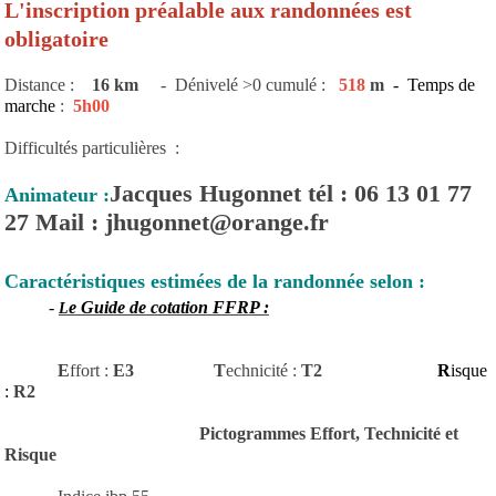
L'inscription préalable aux randonnées est
obligatoire
Distance :
16 km
- Dénivelé >0 cumulé :
518
m
- Temps de
marche
:
5h00
Difficultés particulières :
Jacques Hugonnet tél : 06 13 01 77
Animateur :
27 Mail : jhugonnet@orange.fr
Caractéristiques estimées de la randonnée selon :
-
e Guide de cotation FFRP :
L
E
ffort :
E3
T
echnicité
:
T2
R
isque
:
R2
Pictogrammes Effort, Technicité et
Risque