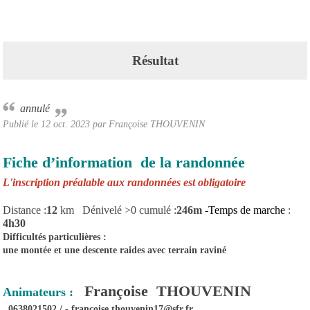
Résultat
annulé
Publié le
12 oct. 2023
par Françoise THOUVENIN
Fiche d’information de la randonnée
L'inscription préalable aux randonnées est obligatoire
Distance :
12
km Dénivelé >0 cumulé :
246m
-Temps de marche
:
4h30
Difficultés particulières :
une montée et une descente raides avec terrain raviné
Françoise THOUVENIN
Animateurs :
0638021502 / - francoise.thouvenin17@sfr.fr