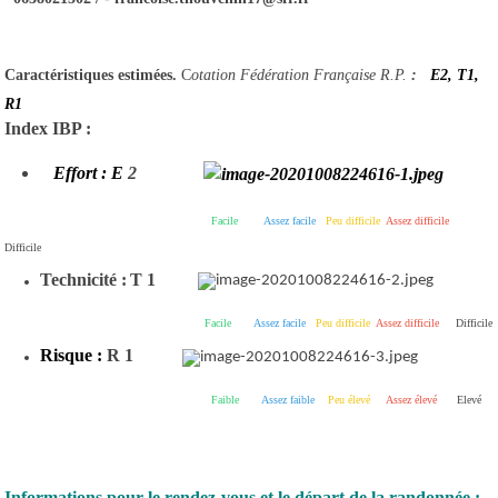
Caractéristiques estimées.
C
otation Fédération Française R.P.
:
E2, T1,
R
1
Index IBP :
Effort : E
2
Facile
Assez facile
Peu difficile
Assez difficile
Difficile
Technicité :
T 1
Facile
Assez facile
Peu difficile
Assez difficile
Difficile
Risque :
R 1
Faible
Assez faible
Peu élevé
Assez élevé
Elevé
Informations pour le rendez-vous et le départ de la randonnée :