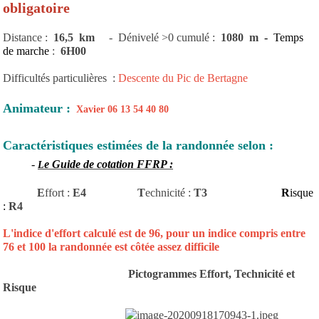
obligatoire
Distance :
16,5
km
- Dénivelé >0 cumulé :
1080
m
- Temps
de marche
:
6H00
Difficultés particulières :
Descente du Pic de Bertagne
Animateur :
Xavier 06 13 54 40 80
Caractéristiques estimées de la randonnée selon :
-
e Guide de cotation FFRP :
L
E
ffort :
E4
T
echnicité
:
T3
R
isque
:
R4
L'indice d'effort calculé est de 96, pour un indice compris entre
76 et 100 la randonnée est côtée assez difficile
Pictogrammes Effort, Technicité et
Risque