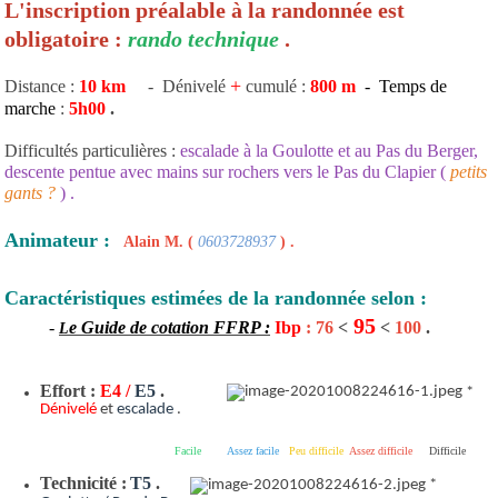
L'inscription préalable à la randonnée est
obligatoire :
rando technique
.
+
Distance :
10 km
- Dénivelé
cumulé :
800 m
- Temps de
marche
:
5h00
.
Difficultés particulières :
escalade à la Goulotte et au Pas du Berger,
descente pentue avec mains sur rochers vers le Pas du Clapier (
petits
gants ?
) .
Animateur :
Alain M. (
0603728937
) .
Caractéristiques estimées de la randonnée selon :
95
-
e Guide de cotation FFRP :
Ibp
: 76
<
<
100
.
L
Effort :
E4 /
E5
.
*
Dénivelé
et
escalade
.
Facile
Assez facile
Peu difficile
Assez difficile
Difficile
Technicité :
T5
.
*