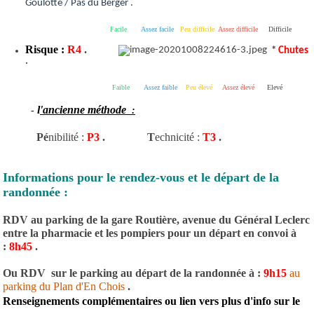
Goulotte / Pas du Berger
.
Facile
Assez facile
Peu difficile
Assez difficile
Difficile
Risque :
R4
.
*
Chutes
.
Faible
Assez faible
Peu élevé
Assez élevé
Elevé
l
'ancienne méthode
-
:
Pé
nibilité :
P3
.
T
echnicité :
T3
.
Informations pour le rendez-vous et le départ de la
randonnée :
RDV au parking de la gare Routière, avenue du Général Leclerc
entre la pharmacie et les pompiers pour un départ en convoi à
:
8h45
.
Ou RDV sur le parking au départ de la randonnée à :
9h15
au
parking du Plan d'En Chois
.
Renseignements complémentaires ou lien vers plus d'info sur le