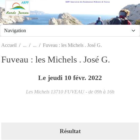
ARPF Association des Randonneurs Pédestres de Fuveau
Panneau de gestion des cookies
Accueil
Fuveau : les Michels . José G.
Fuveau : les Michels . José G.
Le
jeudi
10
févr.
2022
Les Michels
13710
FUVEAU
- de 09h à 16h
Résultat