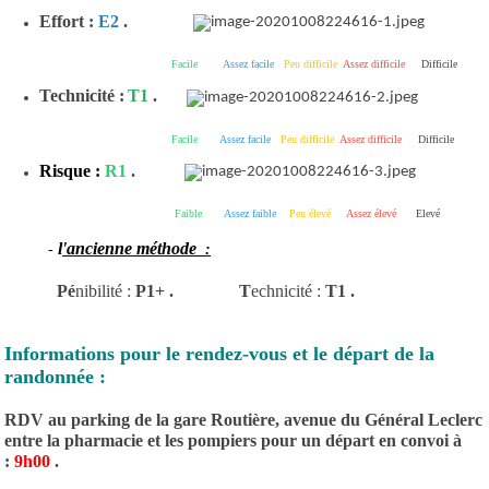
Effort :
E2
.
Facile
Assez facile
Peu difficile
Assez difficile
Difficile
Technicité :
T1
.
Facile
Assez facile
Peu difficile
Assez difficile
Difficile
Risque :
R1
.
Faible
Assez faible
Peu élevé
Assez élevé
Elevé
l
'ancienne méthode
-
:
Pé
nibilité :
P1+ .
T
echnicité :
T1 .
Informations pour le rendez-vous et le départ de la
randonnée :
RDV au parking de la gare Routière, avenue du Général Leclerc
entre la pharmacie et les pompiers pour un départ en convoi à
:
9h00
.