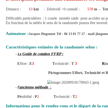
Distance :
13
km
- Dénivelé >0 cumulé :
570
m
- Tem
Difficultés particulières : 1 courte montée raide pour accéder au p
En fonction de la météo le sens de la randonnée pourra être inversé
Animateur :
Jacques Hugonnet Tél : 06 13 01 77 27 - mail jhugo
Caractéristiques estimées de la randonnée selon :
-
e Guide de cotation FFRP :
L
E
ffort :
E
3
T
echnicité
:
T
3
R
is
Pictogrammes Effort, Technicité et 
l
'ancienne méthode
-
:
Pé
nibilité :
P
2
T
echnicité :
T
Informations pour le rendez-vous et le départ de la ra