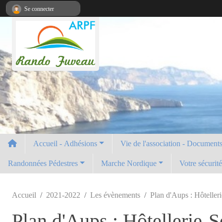
Panneau de gestion des cookies
Se connecter
Accueil - Adhésions
Vie de l'association - Documents 
Randonnées Pédestres
Marche Nordique
Votre sécurit
Accueil
2021-2022
Les évènements
Plan d'Aups : Hôteller
Plan d'Aups : Hôtellerie-S