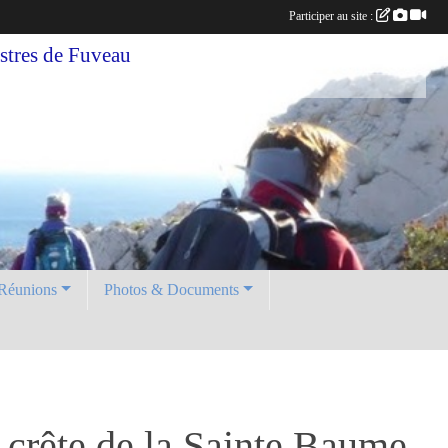
Participer au site :
tres de Fuveau
Réunions
Photos & Documents
- crête de la Sainte Baume