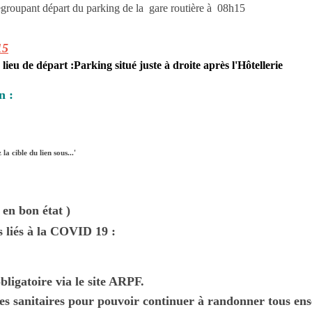
egroupant départ du parking de la gare routière à 08h15
15
 lieu de départ :Parking situé juste à droite après l'Hôtellerie
n :
 la cible du lien sous...'
en bon état )
s liés à la COVID 19 :
gatoire via le site ARPF.
sanitaires pour pouvoir continuer à randonner tous en