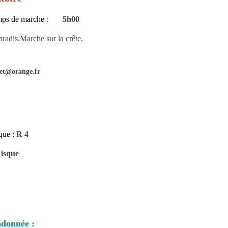
ps de marche
:
5h00
aradis.Marche sur la crête.
.
nnet@orange.fr
que :
R 4
Risque
2
ndonnée :