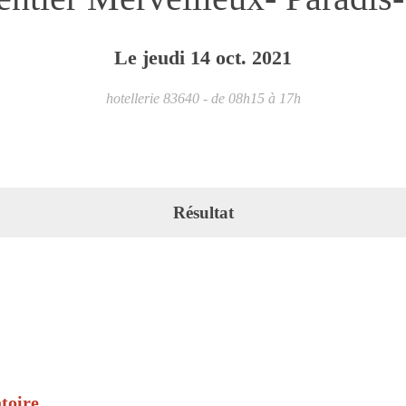
Le
jeudi
14
oct.
2021
hotellerie
83640
- de 08h15 à 17h
Résultat
toire