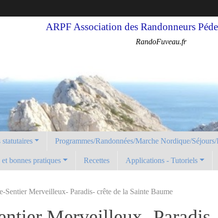
ARPF Association des Randonneurs Pédes
RandoFuveau.fr
statutaires
Programmes/Randonnées/Marche Nordique/Séjours/
é et bonnes pratiques
Recettes
Applications - Tutoriels
ie-Sentier Merveilleux- Paradis- crête de la Sainte Baume
entier Merveilleux- Paradis