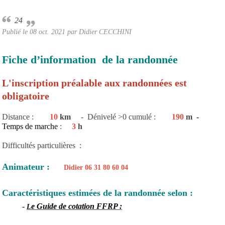
24
Publié le
08 oct. 2021
par Didier CECCHINI
Fiche d’information de la randonnée
L'inscription préalable aux randonnées est
obligatoire
Distance :
10
km
- Dénivelé >0 cumulé :
190
m
-
Temps de marche
:
3
h
Difficultés particulières :
Animateur :
Didier 06 31 80 60 04
Caractéristiques estimées de la randonnée selon :
-
e Guide de cotation FFRP :
L