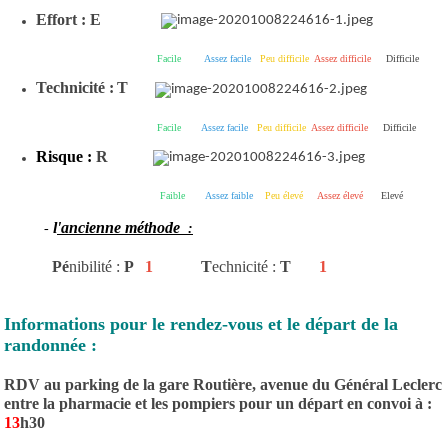
Effort : E
Facile
Assez facile
Peu difficile
Assez difficile
Difficile
Technicité :
T
Facile
Assez facile
Peu difficile
Assez difficile
Difficile
Risque :
R
Faible
Assez faible
Peu élevé
Assez élevé
Elevé
l
'ancienne méthode
-
:
Pé
nibilité :
P
1
T
echnicité :
T
1
Informations pour le rendez-vous et le départ de la
randonnée :
RDV au parking de la gare Routière, avenue du Général Leclerc
entre la pharmacie et les pompiers pour un départ en convoi à :
13
h30