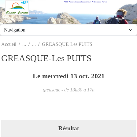
ARPF Association des Randonneurs Pédestres de Fuveau
Panneau de gestion des cookies
Accueil
GREASQUE-Les PUITS
GREASQUE-Les PUITS
Le
mercredi
13
oct.
2021
greasque
- de 13h30 à 17h
Résultat