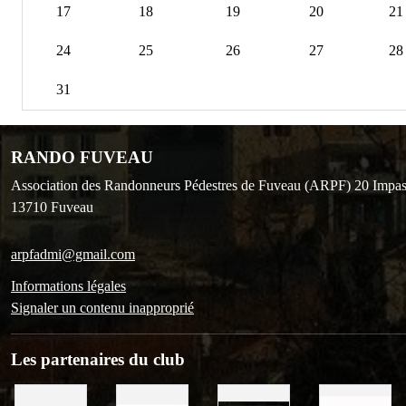
17
18
19
20
21
24
25
26
27
28
31
RANDO FUVEAU
Association des Randonneurs Pédestres de Fuveau (ARPF) 20 Impas
13710
Fuveau
arpfadmi@gmail.com
Informations légales
Signaler un contenu inapproprié
Les partenaires du club