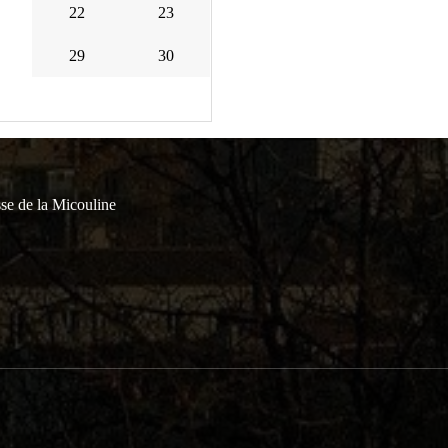
22
23
29
30
se de la Micouline