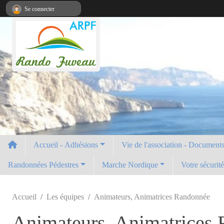
Panneau de gestion des cookies
Se connecter
Accueil - Adhésions
Vie de l'association - Documents 
Randonnées Pédestres
Marche Nordique
Votre sécurit
Accueil
Les équipes
Animateurs, Animatrices Randonnée
Animateurs, Animatrices